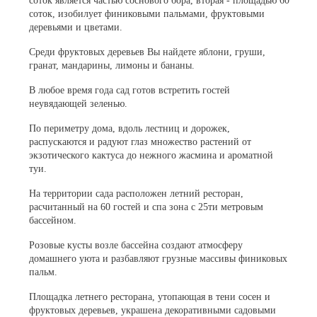
соток является частью соснового бора, вторая - площадью 60
соток, изобилует финиковыми пальмами, фруктовыми
деревьями и цветами.
Среди фруктовых деревьев Вы найдете яблони, груши,
гранат, мандарины, лимоны и бананы.
В любое время года сад готов встретить гостей
неувядающей зеленью.
По периметру дома, вдоль лестниц и дорожек,
распускаются и радуют глаз множество растений от
экзотического кактуса до нежного жасмина и ароматной
туи.
На территории сада расположен летний ресторан,
расчитанный на 60 гостей и спа зона с 25ти метровым
бассейном.
Розовые кусты возле бассейна создают атмосферу
домашнего уюта и разбавляют грузные массивы финиковых
пальм.
Площадка летнего ресторана, утопающая в тени сосен и
фруктовых деревьев, украшена декоративными садовыми